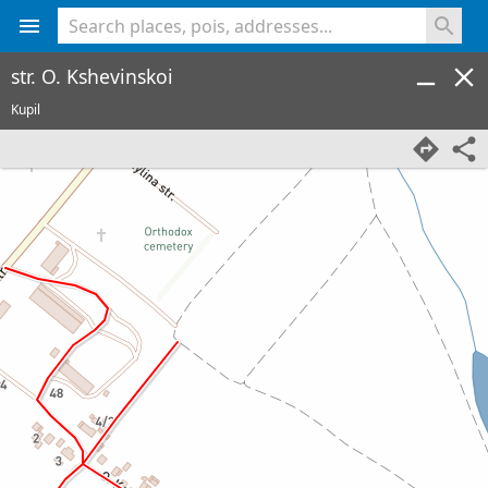
<% console.log(hcard) %>
str. O. Kshevinskoi
Kupil