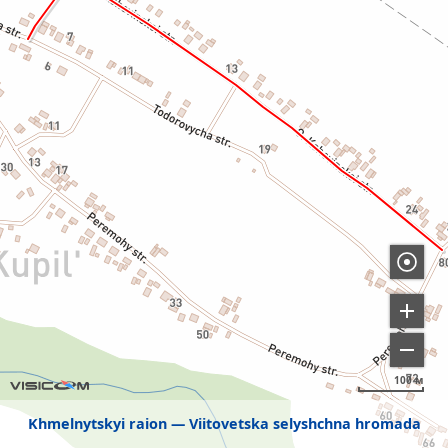
100 м
Khmelnytskyi raion
Viitovetska selyshchna hromada