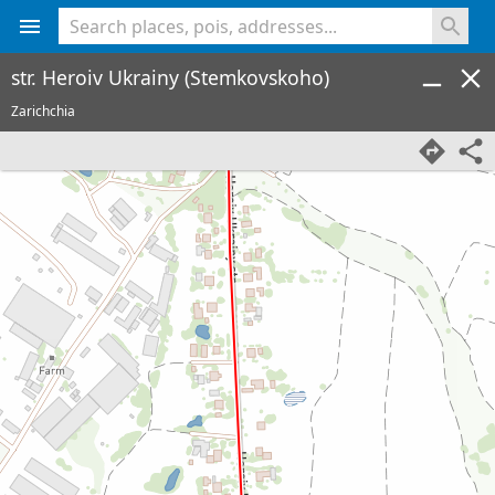
<% console.log(hcard) %>
str. Heroiv Ukrainy (Stemkovskoho)
Zarichchia