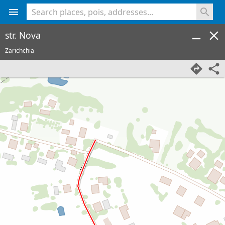
<% console.log(hcard) %>
str. Nova
Zarichchia