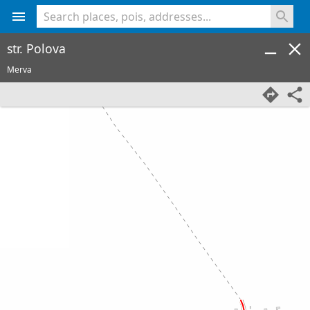
<% console.log(hcard) %>
str. Polova
Merva