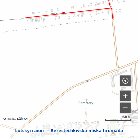
250 м
Lutskyi raion
Berestechkivska miska hromada