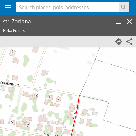
<% console.log(hcard) %>
str. Zoriana
Hirka Polonka