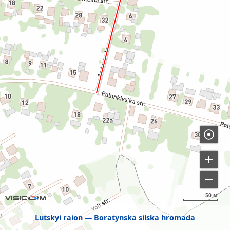
50 м
Lutskyi raion
Boratynska silska hromada