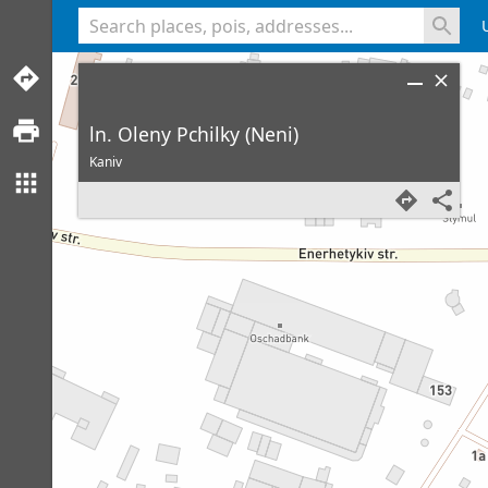
<% console.log(hcard) %>
ln. Oleny Pchilky (Neni)
Kaniv