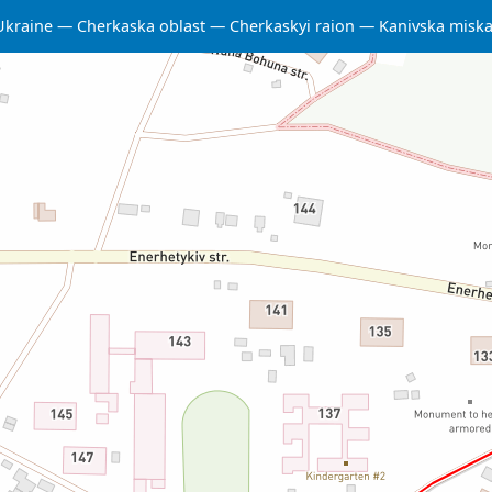
Ukraine
Cherkaska oblast
Cherkaskyi raion
Kanivska misk