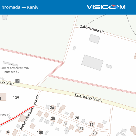
a hromada
Kaniv