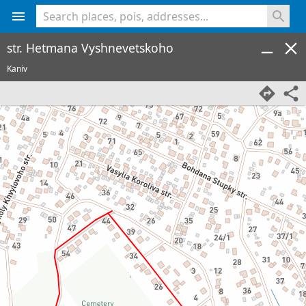
<% console.log(hcard) %>
str. Hetmana Vyshnevetskoho
Kaniv