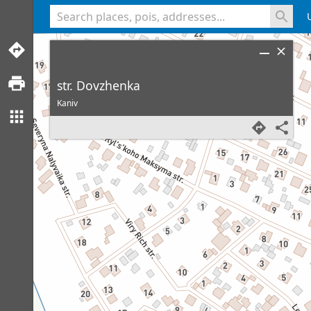
<% console.log(hcard) %>
str. Dovzhenka
Kaniv