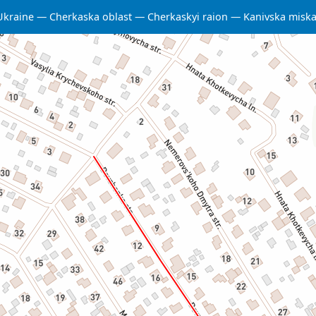
Ukraine
Cherkaska oblast
Cherkaskyi raion
Kanivska misk