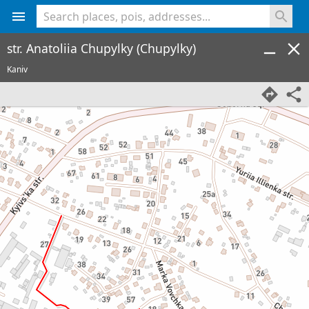
<% console.log(hcard) %>
str. Anatoliia Chupylky (Chupylky)
Kaniv