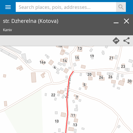
<% console.log(hcard) %>
str. Dzherelna (Kotova)
Kaniv