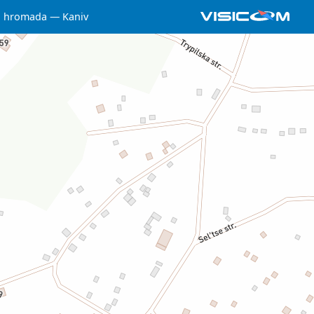
a hromada
Kaniv