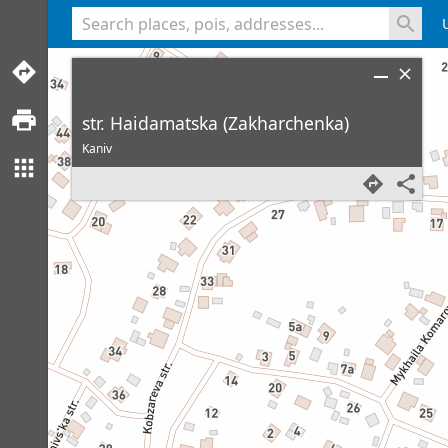
<% console.log(hcard) %>
str. Haidamatska (Zakharchenka)
Kaniv