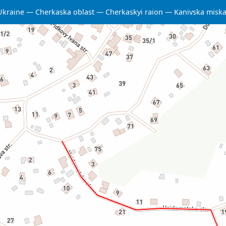
Ukraine
Cherkaska oblast
Cherkaskyi raion
Kanivska misk