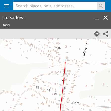
<% console.log(hcard) %>
str. Sadova
Kaniv