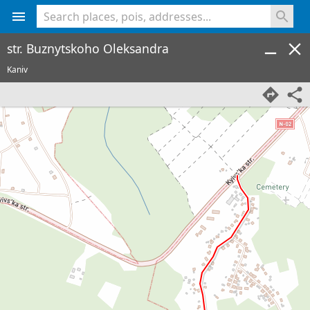
<% console.log(hcard) %>
str. Buznytskoho Oleksandra
Kaniv