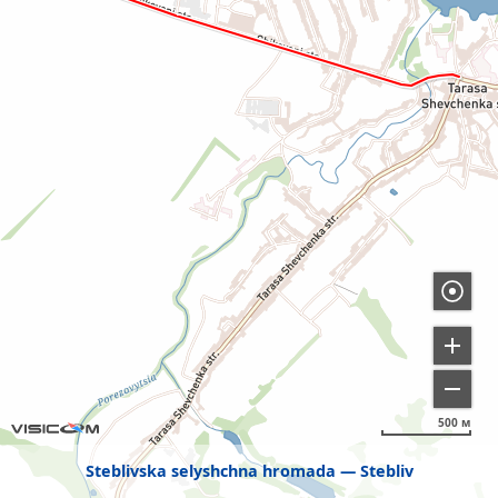
500 м
Steblivska selyshchna hromada
Stebliv