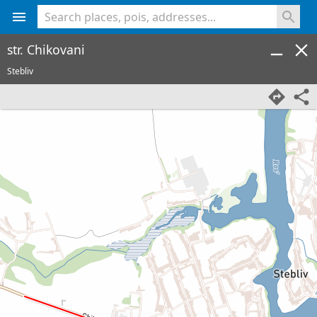
<% console.log(hcard) %>
str. Chikovani
Stebliv