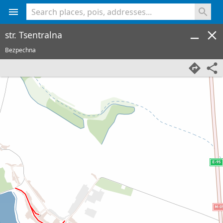
<% console.log(hcard) %>
str. Tsentralna
Bezpechna