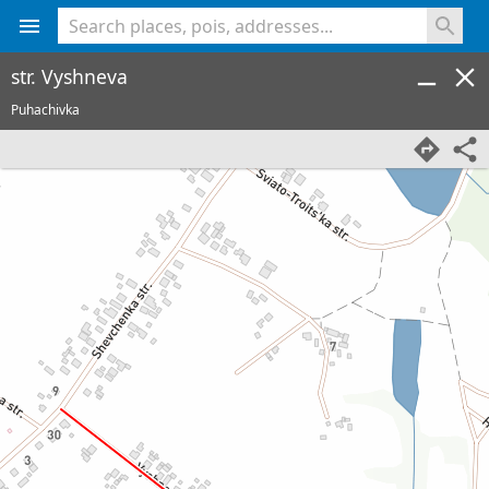
<% console.log(hcard) %>
str. Vyshneva
Puhachivka