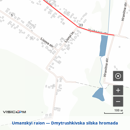
100 м
Umanskyi raion
Dmytrushkivska silska hromada