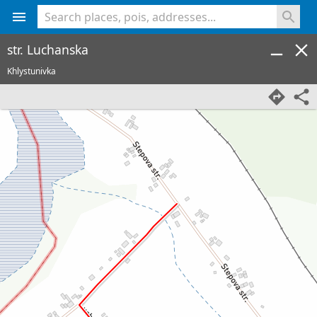
<% console.log(hcard) %>
str. Luchanska
Khlystunivka