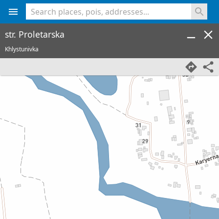
<% console.log(hcard) %>
str. Proletarska
Khlystunivka