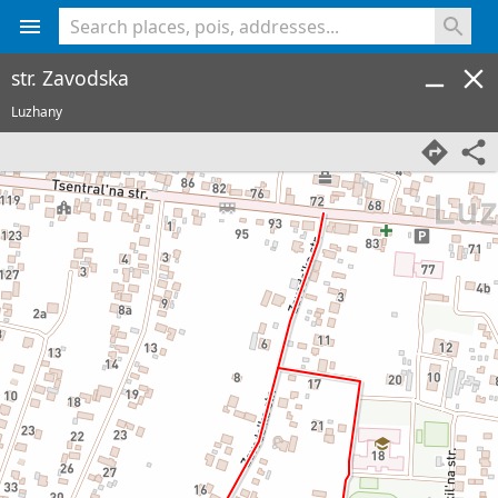
<% console.log(hcard) %>
str. Zavodska
Luzhany