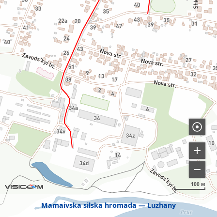
100 м
Mamaivska silska hromada
Luzhany