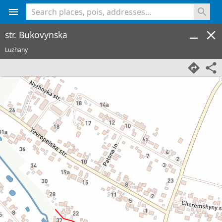
<% console.log(hcard) %>
str. Bukovynska
Luzhany