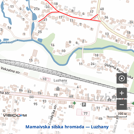
100 м
Mamaivska silska hromada
Luzhany