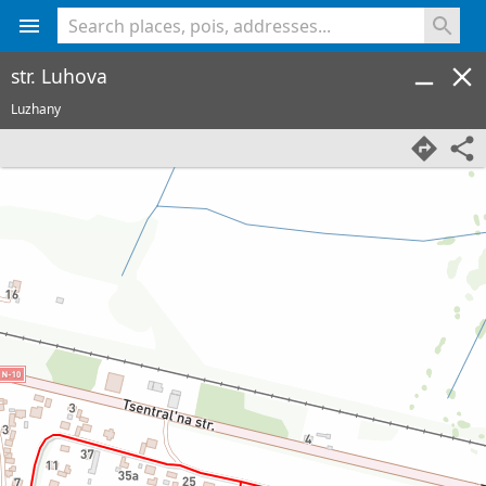
<% console.log(hcard) %>
str. Luhova
Luzhany