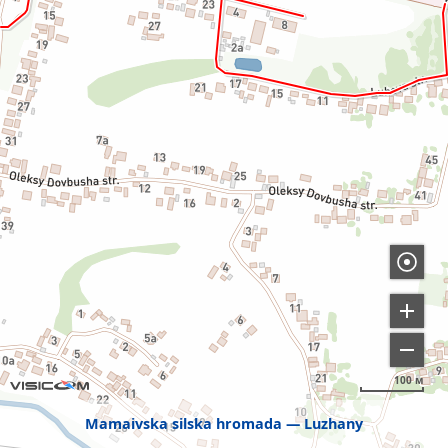
100 м
Mamaivska silska hromada
Luzhany