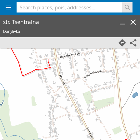
<% console.log(hcard) %>
str. Tsentralna
Danylivka